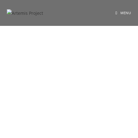
shariarzand_z3wp4ryf
February 4, 2021
General
MENU