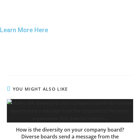
Learn More Here
YOU MIGHT ALSO LIKE
How is the diversity on your company board?
Diverse boards send a message from the