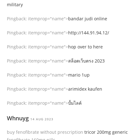
military​
Pingback:
itemprop="name">
bandar judi online
Pingback:
itemprop="name">
http://144.91.94.12/
Pingback:
itemprop="name">
hop over to here
Pingback:
itemprop="name">
สล็อตเว็บตรง 2023
Pingback:
itemprop="name">
mario 1up
Pingback:
itemprop="name">
arimidex kaufen
Pingback:
itemprop="name">
ปั้มไลค์
Whnuyg
14 AUG 2023
buy fenofibrate without prescription
tricor 200mg generic
fenofibrate 160mg pills