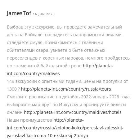
JamesTof
16 JUN 2023
Выбрав эту экскурсию, вы проведете замечательный
день на Байкале: насладитесь панорамными видами,
отведаете омуля, познакомитесь с главными
обитателями озера, узнаете о быте отважных
переселенцев и коренных народов, немного пройдетесь
по знаменитой байкальской тропе
http://planeta-
int.com/country/maldives
149 экскурсий с опытными гидами, цены на прогулки от
1300 ?
http://planeta-int.com/country/russia/tours
Смотрите расписание на декабрь 2022-январь 2023 года,
выбирайте маршрут по Иркутску и бронируйте билеты
онлайн
http://planeta-int.com/country/maldives/hotels
Наши преимущества
http://planeta-
int.com/country/russia/zolotoe-kolco/pereslavl-zalesskij-
yaroslavl-kostroma-10-ekskursij-2-dnya