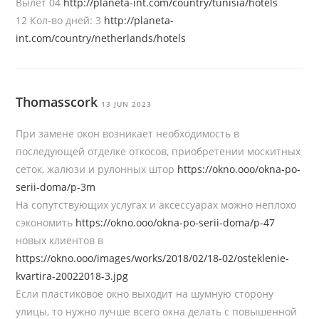
Вылет 04
http://planeta-int.com/country/tunisia/hotels
12 Кол-во дней: 3
http://planeta-
int.com/country/netherlands/hotels
Thomasscork
13 JUN 2023
При замене окон возникает необходимость в
последующей отделке откосов, приобретении москитных
сеток, жалюзи и рулонных штор
https://okno.ooo/okna-po-
serii-doma/p-3m
На сопутствующих услугах и аксессуарах можно неплохо
сэкономить
https://okno.ooo/okna-po-serii-doma/p-47
новых клиентов в
https://okno.ooo/images/works/2018/02/18-02/osteklenie-
kvartira-20022018-3.jpg
Если пластиковое окно выходит на шумную сторону
улицы, то нужно лучше всего окна делать с повышенной