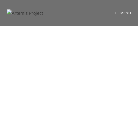
shariarzand_z3wp4ryf
February 8, 2021
General
MENU