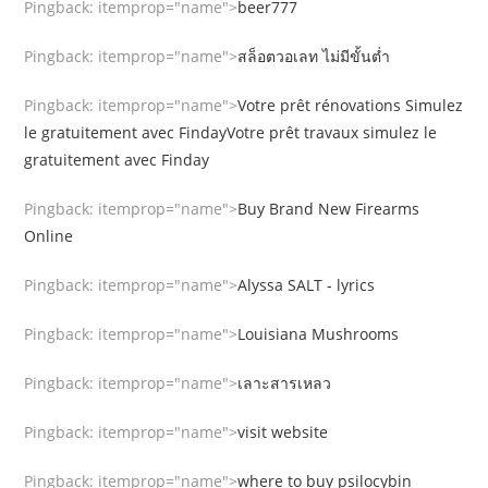
Pingback:
itemprop="name">
beer777
Pingback:
itemprop="name">
สล็อตวอเลท ไม่มีขั้นต่ำ
Pingback:
itemprop="name">
Votre prêt rénovations Simulez
le gratuitement avec FindayVotre prêt travaux simulez le
gratuitement avec Finday
Pingback:
itemprop="name">
Buy Brand New Firearms
Online
Pingback:
itemprop="name">
Alyssa SALT - lyrics
Pingback:
itemprop="name">
Louisiana Mushrooms
Pingback:
itemprop="name">
เลาะสารเหลว
Pingback:
itemprop="name">
visit website
Pingback:
itemprop="name">
where to buy psilocybin