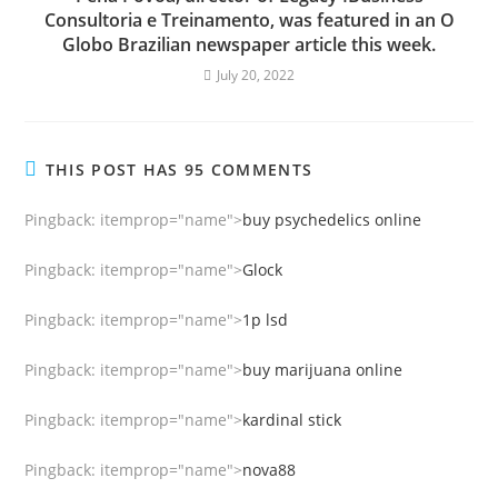
Consultoria e Treinamento, was featured in an O
Globo Brazilian newspaper article this week.
July 20, 2022
THIS POST HAS 95 COMMENTS
Pingback:
itemprop="name">
buy psychedelics online
Pingback:
itemprop="name">
Glock
Pingback:
itemprop="name">
1p lsd
Pingback:
itemprop="name">
buy marijuana online
Pingback:
itemprop="name">
kardinal stick
Pingback:
itemprop="name">
nova88