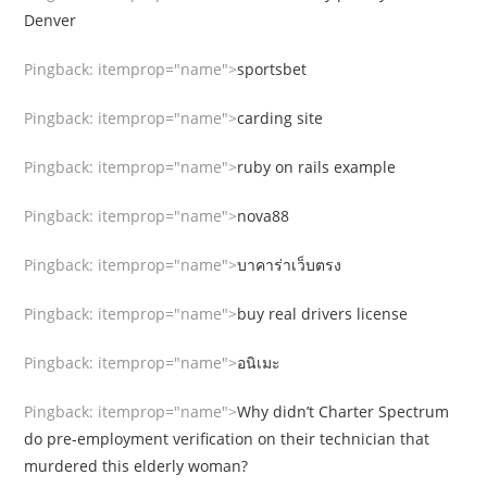
Denver​
Pingback:
itemprop="name">
sportsbet
Pingback:
itemprop="name">
carding site
Pingback:
itemprop="name">
ruby on rails example
Pingback:
itemprop="name">
nova88
Pingback:
itemprop="name">
บาคาร่าเว็บตรง
Pingback:
itemprop="name">
buy real drivers license
Pingback:
itemprop="name">
อนิเมะ
Pingback:
itemprop="name">
Why didn’t Charter Spectrum
do pre-employment verification on their technician that
murdered this elderly woman?