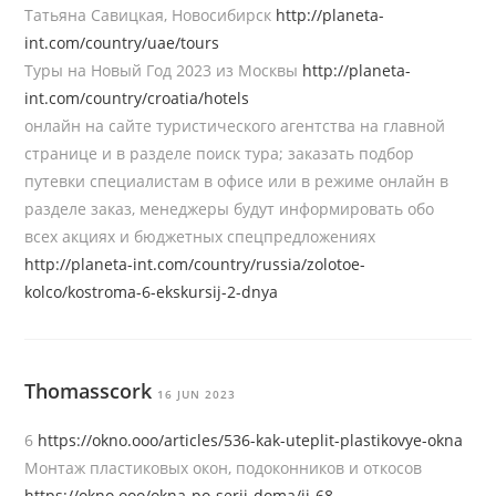
Татьяна Савицкая, Новосибирск
http://planeta-
int.com/country/uae/tours
Туры на Новый Год 2023 из Москвы
http://planeta-
int.com/country/croatia/hotels
онлайн на сайте туристического агентства на главной
странице и в разделе поиск тура; заказать подбор
путевки специалистам в офисе или в режиме онлайн в
разделе заказ, менеджеры будут информировать обо
всех акциях и бюджетных спецпредложениях
http://planeta-int.com/country/russia/zolotoe-
kolco/kostroma-6-ekskursij-2-dnya
Thomasscork
16 JUN 2023
6
https://okno.ooo/articles/536-kak-uteplit-plastikovye-okna
Монтаж пластиковых окон, подоконников и откосов
https://okno.ooo/okna-po-serii-doma/ii-68