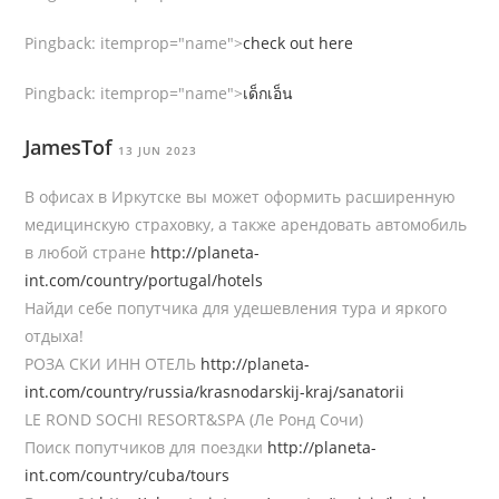
Pingback:
itemprop="name">
check out here
Pingback:
itemprop="name">
เด็กเอ็น
JamesTof
13 JUN 2023
В офисах в Иркутске вы может оформить расширенную
медицинскую страховку, а также арендовать автомобиль
в любой стране
http://planeta-
int.com/country/portugal/hotels
Найди себе попутчика для удешевления тура и яркого
отдыха!
РОЗА СКИ ИНН ОТЕЛЬ
http://planeta-
int.com/country/russia/krasnodarskij-kraj/sanatorii
LE ROND SOCHI RESORT&SPA (Ле Ронд Сочи)
Поиск попутчиков для поездки
http://planeta-
int.com/country/cuba/tours