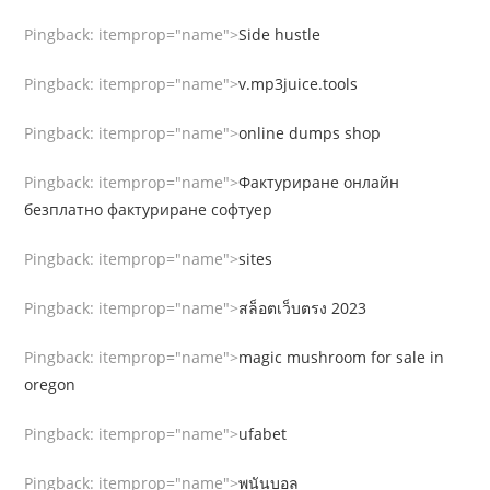
Pingback:
itemprop="name">
Side hustle
Pingback:
itemprop="name">
v.mp3juice.tools
Pingback:
itemprop="name">
online dumps shop
Pingback:
itemprop="name">
Фактуриране онлайн
безплатно фактуриране софтуер
Pingback:
itemprop="name">
sites
Pingback:
itemprop="name">
สล็อตเว็บตรง 2023
Pingback:
itemprop="name">
magic mushroom for sale in
oregon
Pingback:
itemprop="name">
ufabet
Pingback:
itemprop="name">
พนันบอล