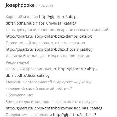
Josephdooke
2 AUG 2023
Хороший магазин
http://glpart.ru/.abcp-
dbfsr/bdhz/mud_flaps_universal_catalog
Цены доступные, качество товара не вызвало сомнений
http://glpart.ru/.abcp-dbfsr/bdhz/clamps_catalog
Приветливый персонал, что не мало важно
http://glpart.ru/.abcp-dbfsr/bdhz/shovels_catalog
Доставка быстрая, долго ждать не пришлось))
Рекомендую!
Пермь, 2-я Красавинская, 70
http://glpart.ru/.abcp-
dbfsr/bdhz/disks_catalog
Магазины автозапчастей в Иркутске — у каких
заведений самый высокий рейтинг?
Оборудование:
Запчасти для иномарок — ассортимент и покупка
http://glpart.ru/.abcp-dbfsr/bdhz/roadside_kits_catalog
Предлагаем – выполняем
http://glpart.ru/carbase?