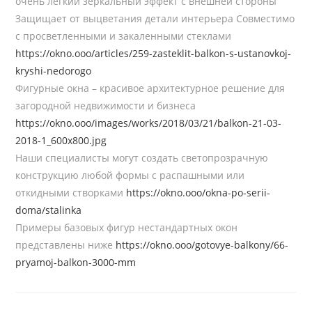
очень легкий зеркальный эффект с внешней стороны
Защищает от выцветания детали интерьера Совместимо
с просветленными и закаленными стеклами
https://okno.ooo/articles/259-zasteklit-balkon-s-ustanovkoj-
kryshi-nedorogo
Фигурные окна – красивое архитектурное решение для
загородной недвижимости и бизнеса
https://okno.ooo/images/works/2018/03/21/balkon-21-03-
2018-1_600x800.jpg
Наши специалисты могут создать светопрозрачную
конструкцию любой формы с распашными или
откидными створками
https://okno.ooo/okna-po-serii-
doma/stalinka
Примеры базовых фигур нестандартных окон
представлены ниже
https://okno.ooo/gotovye-balkony/66-
pryamoj-balkon-3000-mm