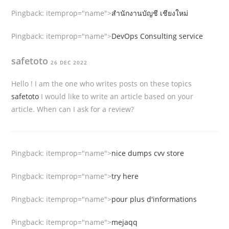
Pingback:
itemprop="name">
สำนักงานบัญชี เชียงใหม่
Pingback:
itemprop="name">
DevOps Consulting service
safetoto
26 DEC 2022
Hello ! I am the one who writes posts on these topics
safetoto
I would like to write an article based on your
article. When can I ask for a review?
Pingback:
itemprop="name">
nice dumps cvv store
Pingback:
itemprop="name">
try here
Pingback:
itemprop="name">
pour plus d'informations
Pingback:
itemprop="name">
mejaqq