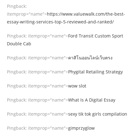
Pingback:
itemprop="name">
https://www.valuewalk.com/the-best-
essay-writing-services-top-5-reviewed-and-ranked/
Pingback:
itemprop="name">
Ford Transit Custom Sport
Double Cab
Pingback:
itemprop="name">
คาสิโนออนไลน์เว็บตรง
Pingback:
itemprop="name">
Phygital Retailing Strategy
Pingback:
itemprop="name">
wow slot
Pingback:
itemprop="name">
What Is A Digital Essay
Pingback:
itemprop="name">
sexy tik tok girls compilation
Pingback:
itemprop="name">
gimprzyglow